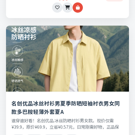
名创优品冰丝衬衫男夏季防晒短袖衬衣男女同
款多巴胺轻薄外套夏A
谁穿谁好看！名创优品.冰丝防晒衬衫男女款。现价仅需
¥39.9，原价¥69.9，立省¥0.57元，日常刚需好物，正品保
障，七天无理由退换货。