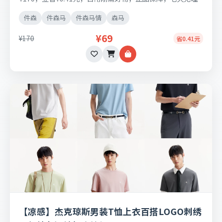
由退换货。
件森
件森马
件森马情
森马
¥69
¥170
省0.41元
【凉感】杰克琼斯男装T恤上衣百搭LOGO刺绣