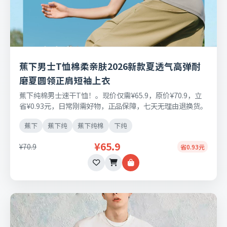
蕉下男士T恤棉柔亲肤2026新款夏透气高弹耐
磨夏圆领正肩短袖上衣
蕉下纯棉男士速干T恤！。现价仅需¥65.9，原价¥70.9，立
省¥0.93元，日常刚需好物，正品保障，七天无理由退换货。
蕉下
蕉下纯
蕉下纯棉
下纯
¥65.9
¥70.9
省0.93元