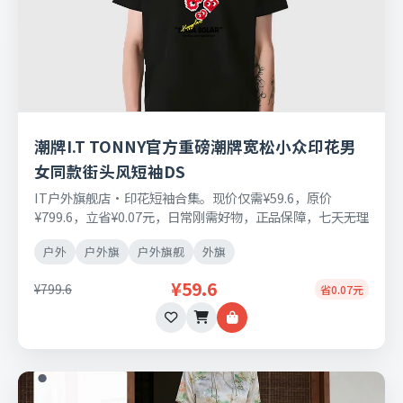
潮牌I.T TONNY官方重磅潮牌宽松小众印花男
女同款街头风短袖DS
IT户外旗舰店•印花短袖合集。现价仅需¥59.6，原价
¥799.6，立省¥0.07元，日常刚需好物，正品保障，七天无理
由退换货。
户外
户外旗
户外旗舰
外旗
¥59.6
¥799.6
省0.07元