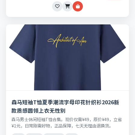
森马短袖T恤夏季潮流字母印花针织衫2026新
款质感圆领上衣无性别
森马男士休闲短袖T恤合集。现价仅需¥49，原价¥49，立省
¥1元，日常刚需好物，正品保障，七天无理由退换货。