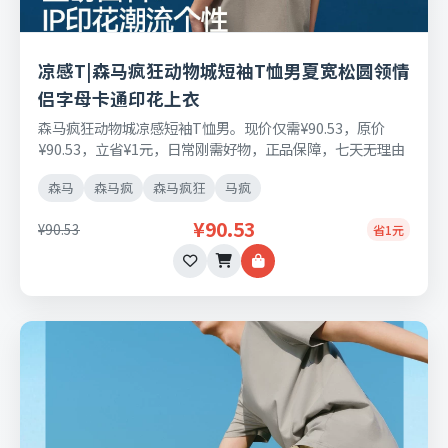
凉感T|森马疯狂动物城短袖T恤男夏宽松圆领情
侣字母卡通印花上衣
森马疯狂动物城凉感短袖T恤男。现价仅需¥90.53，原价
¥90.53，立省¥1元，日常刚需好物，正品保障，七天无理由
退换货。
森马
森马疯
森马疯狂
马疯
¥90.53
¥90.53
省1元