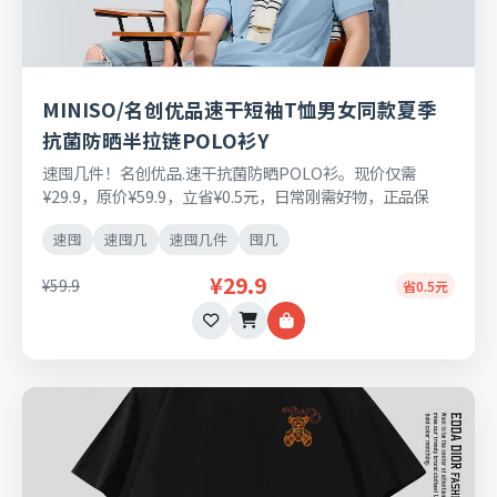
MINISO/名创优品速干短袖T恤男女同款夏季
抗菌防晒半拉链POLO衫Y
速囤几件！名创优品.速干抗菌防晒POLO衫。现价仅需
¥29.9，原价¥59.9，立省¥0.5元，日常刚需好物，正品保
障，七天无理由退换货。
速囤
速囤几
速囤几件
囤几
¥29.9
¥59.9
省0.5元