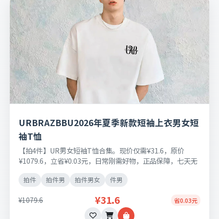
URBRAZBBU2026年夏季新款短袖上衣男女短
袖T恤
【拍4件】UR男女短袖T恤合集。现价仅需¥31.6，原价
¥1079.6，立省¥0.03元，日常刚需好物，正品保障，七天无
理由退换货。
拍件
拍件男
拍件男女
件男
¥31.6
¥1079.6
省0.03元