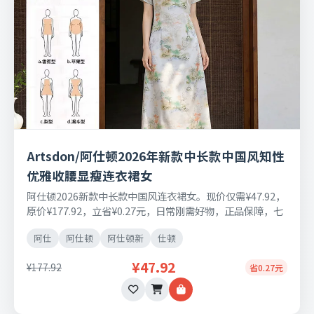
Artsdon/阿仕顿2026年新款中长款中国风知性
优雅收腰显瘦连衣裙女
阿仕顿2026新款中长款中国风连衣裙女。现价仅需¥47.92，
原价¥177.92，立省¥0.27元，日常刚需好物，正品保障，七
天无理由退换货。
阿仕
阿仕顿
阿仕顿新
仕顿
¥47.92
¥177.92
省0.27元