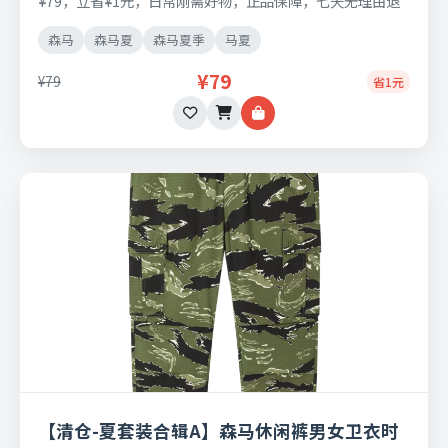
¥79，立省¥1元，日常刚需好物，正品保障，七天无理由退
换货。
森马
森马夏
森马夏季
马夏
¥79
¥79
省1元
【清仓-夏套装合辑A】森马休闲裤男女卫衣时