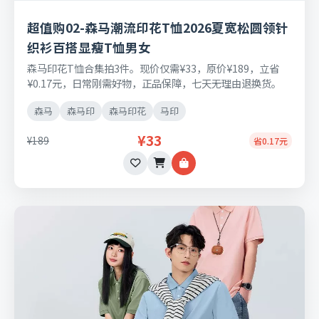
超值购02-森马潮流印花T恤2026夏宽松圆领针
织衫百搭显瘦T恤男女
森马印花T恤合集拍3件。现价仅需¥33，原价¥189，立省
¥0.17元，日常刚需好物，正品保障，七天无理由退换货。
森马
森马印
森马印花
马印
¥33
¥189
省0.17元