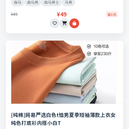
森马
森马男
森马男士
马男
¥49
¥49
省1元
[纯棉]网易严选白色t恤男夏季短袖薄款上衣女
纯色打底衫内搭小白T