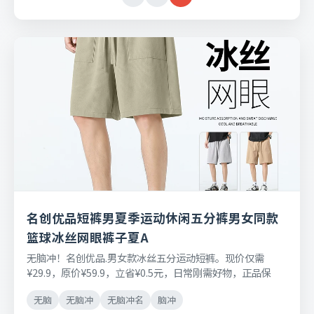
名创优品短裤男夏季运动休闲五分裤男女同款
篮球冰丝网眼裤子夏A
无脑冲！名创优品.男女款冰丝五分运动短裤。现价仅需
¥29.9，原价¥59.9，立省¥0.5元，日常刚需好物，正品保
障，七天无理由退换货。
无脑
无脑冲
无脑冲名
脑冲