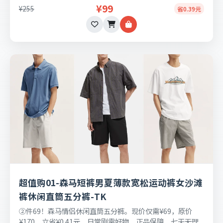
¥99
¥255
省0.39元
超值购01-森马短裤男夏薄款宽松运动裤女沙滩
裤休闲直筒五分裤-TK
②件69！森马情侣休闲直筒五分裤。现价仅需¥69，原价
¥170，立省¥0.41元，日常刚需好物，正品保障，七天无理