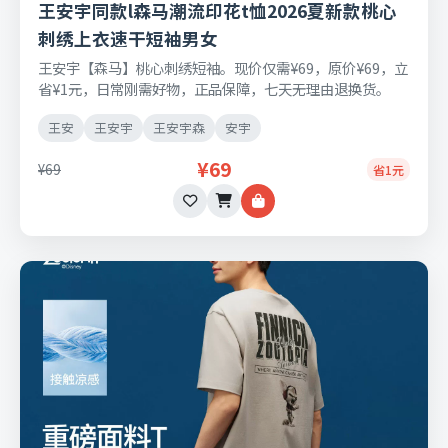
王安宇同款l森马潮流印花t恤2026夏新款桃心
刺绣上衣速干短袖男女
王安宇【森马】桃心刺绣短袖。现价仅需¥69，原价¥69，立
省¥1元，日常刚需好物，正品保障，七天无理由退换货。
王安
王安宇
王安宇森
安宇
¥69
¥69
省1元