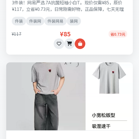
3件装！网易严选.7A抗菌短袖小白T。现价仅需¥85，原价
¥117，立省¥0.73元，日常刚需好物，正品保障，七天无理
由退换货。
件装
件装网
件装网易
装网
¥85
¥117
省0.73元