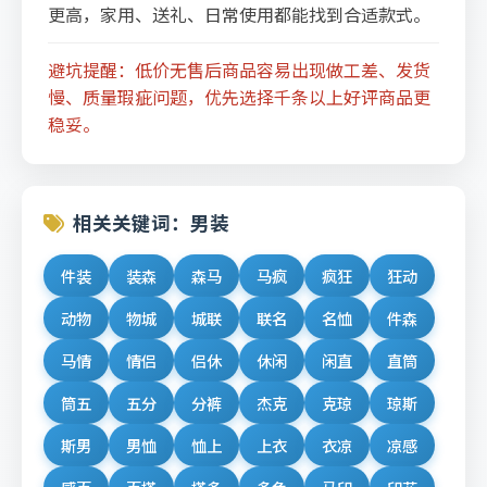
更高，家用、送礼、日常使用都能找到合适款式。
避坑提醒：低价无售后商品容易出现做工差、发货
慢、质量瑕疵问题，优先选择千条以上好评商品更
稳妥。
相关关键词：男装
件装
装森
森马
马疯
疯狂
狂动
动物
物城
城联
联名
名恤
件森
马情
情侣
侣休
休闲
闲直
直筒
筒五
五分
分裤
杰克
克琼
琼斯
斯男
男恤
恤上
上衣
衣凉
凉感