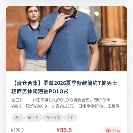
【清仓合集】罗蒙2026夏季新款简约T恤男士
轻商务休闲短袖POLO衫
拍三件！！罗蒙商务短袖POLO衫清仓合集。现价仅需
¥99.9，原价¥300.9，立省¥0.33元，日常刚需好物，正品保
障，七天无理由退换货。
拍三
拍三件
拍三件罗
三件
¥99.9
¥300.9
省0.33元