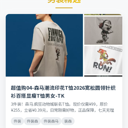
超值购04-森马潮流印花T恤2026宽松圆领针织
衫百搭显瘦T恤男女-TK
3件装！森马.疯狂动物城联名T恤。现价仅需¥99，原价
¥255，立省¥0.39元，日常刚需好物，正品保障，七天无理
由退换货。
件装
件装森
件装森马
装森