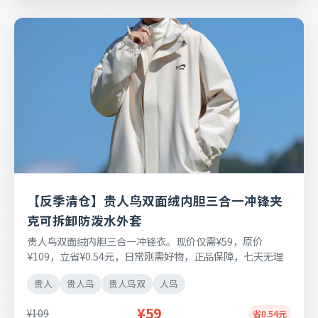
【反季清仓】贵人鸟双面绒内胆三合一冲锋夹
克可拆卸防泼水外套
贵人鸟双面绒内胆三合一冲锋衣。现价仅需¥59，原价
¥109，立省¥0.54元，日常刚需好物，正品保障，七天无理
由退换货。
贵人
贵人鸟
贵人鸟双
人鸟
¥59
¥109
省0.54元