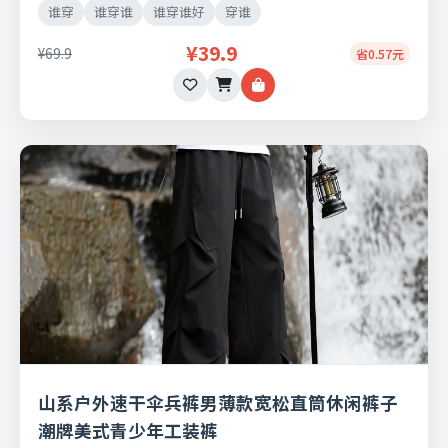
谁穿
谁穿谁
谁穿谁好
穿谁
¥39.9
¥69.9
省0.57元
山系户外速干伞兵裤男薄款宽松直筒休闲裤子
潮牌美式青少年工装裤