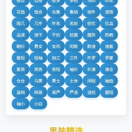
感百
百搭
搭多
多色
马印
印花
花恤
恤合
合集
集拍
拍件
速囤
囤几
几件
件名
名创
创优
优品
品速
速干
干抗
抗菌
菌防
防晒
晒衫
男女
女同
同款
款液
液氨
氨短
短袖
拍三
三件
件罗
罗蒙
蒙商
商务
务短
袖衫
衫清
清仓
仓合
马男
男士
士休
闲短
袖恤
装网
网易
易严
严选
选抗
菌短
袖小
小白
男装精选