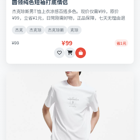
圆领纯色短袖打底情侣
杰克琼斯男T恤上衣凉感百搭多色。现价仅需¥99，原价
¥99，立省¥1元，日常刚需好物，正品保障，七天无理由退
换货。
杰克
杰克琼
杰克琼斯
克琼
¥99
¥99
省1元