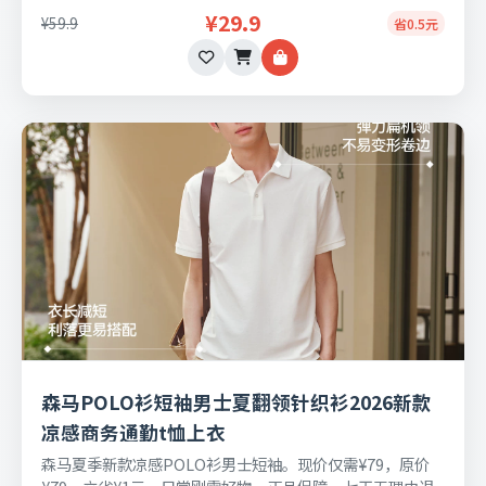
¥29.9
¥59.9
省0.5元
森马POLO衫短袖男士夏翻领针织衫2026新款
凉感商务通勤t恤上衣
森马夏季新款凉感POLO衫男士短袖。现价仅需¥79，原价