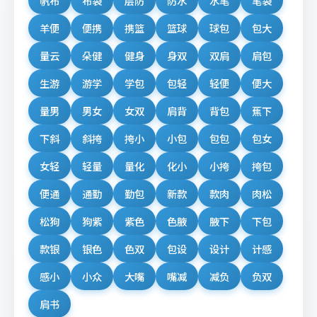
帆布
布袋
层防
防水
水笔
笔袋
羊便
便携
携篮
篮球
球包
包大
量云
朵健
健身
身双
双肩
肩包
生游
游学
学包
包轻
轻便
便大
量男
男女
女双
肩背
背包
蕉下
下斜
斜挎
挎小
小包
包包
包女
女轻
轻量
量化
化小
小挎
挎包
便通
通勤
勤包
新款
款肉
肉松
松狗
狗紫
紫色
色腋
腋下
下包
款银
银色
色双
包设
设计
计感
感小
小众
大嘴
嘴减
减负
负双
肩书