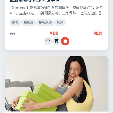
单肩斜挎女包迷你饺子包
【Hotend】新款高端通勤单肩斜挎包。现价仅需¥99，原价
¥99，立省¥1元，日常刚需好物，正品保障，七天无理由退
换货。
新款
新款高
新款高端
款高
¥99
¥99
省1元