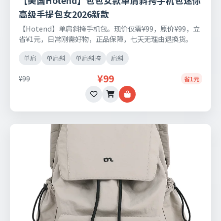
【美国Hotend】包包女款单肩斜挎手机包迷你
高级手提包女2026新款
【Hotend】单肩斜挎手机包。现价仅需¥99，原价¥99，立
省¥1元，日常刚需好物，正品保障，七天无理由退换货。
单肩
单肩斜
单肩斜挎
肩斜
¥99
¥99
省1元