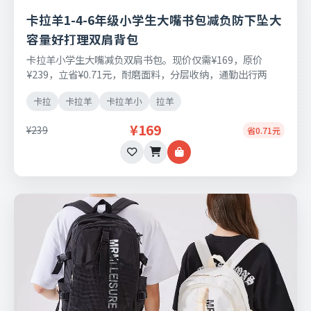
卡拉羊1-4-6年级小学生大嘴书包减负防下坠大
容量好打理双肩背包
卡拉羊小学生大嘴减负双肩书包。现价仅需¥169，原价
¥239，立省¥0.71元，耐磨面料，分层收纳，通勤出行两
用，支持七天无理由退换。
卡拉
卡拉羊
卡拉羊小
拉羊
¥169
¥239
省0.71元