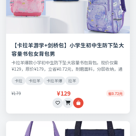
【卡拉羊游学+剑桥包】小学生初中生防下坠大
容量书包女背包男
卡拉羊爆款小学初中生防下坠大容量书包背包。现价仅需
¥129，原价¥179，立省¥0.72元，耐磨面料，分层收纳，通
勤出行两用，支持七天无理由退换。
卡拉
卡拉羊
卡拉羊爆
拉羊
¥129
¥179
省0.72元