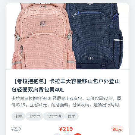
【考拉抱抱包】卡拉羊大容量移山包户外登山
包轻便双肩背包男40L
卡拉羊考拉抱抱包40L轻便登山双肩包。现价仅需¥219，原
价¥219，立省¥1元，耐磨面料，分层收纳，通勤出行两用，
支持七天无理由退换。
卡拉
卡拉羊
卡拉羊考
拉羊
¥219
¥219
省1元