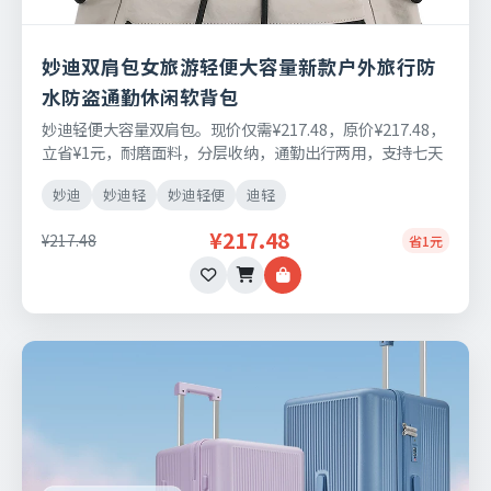
妙迪双肩包女旅游轻便大容量新款户外旅行防
水防盗通勤休闲软背包
妙迪轻便大容量双肩包。现价仅需¥217.48，原价¥217.48，
立省¥1元，耐磨面料，分层收纳，通勤出行两用，支持七天
无理由退换。
妙迪
妙迪轻
妙迪轻便
迪轻
¥217.48
¥217.48
省1元