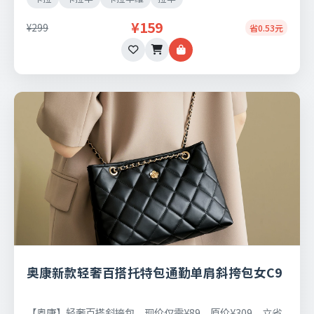
¥159
¥299
省0.53元
奥康新款轻奢百搭托特包通勤单肩斜挎包女C9
【奥康】轻奢百搭斜挎包。现价仅需¥89，原价¥309，立省