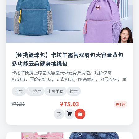
【便携篮球包】卡拉羊露营双肩包大容量背包
多功能云朵健身抽绳包
卡拉羊便携篮球包大容量云朵健身双肩包。现价仅需
¥75.03，原价¥75.03，立省¥1元，耐磨面料，分层收纳，通
勤出行两用，支持七天无理由退换。
卡拉
卡拉羊
卡拉羊便
拉羊
¥75.03
¥75.03
省1元