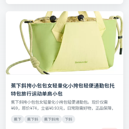
蕉下斜挎小包包女轻量化小挎包轻便通勤包托
特包旅行运动单肩小包
蕉下斜挎小包包女轻量化小挎包轻便通勤包。现价仅需
¥69，原价¥74，立省¥0.93元，日常刚需好物，正品保障，
七天无理由退换货。
蕉下
蕉下斜
蕉下斜挎
下斜