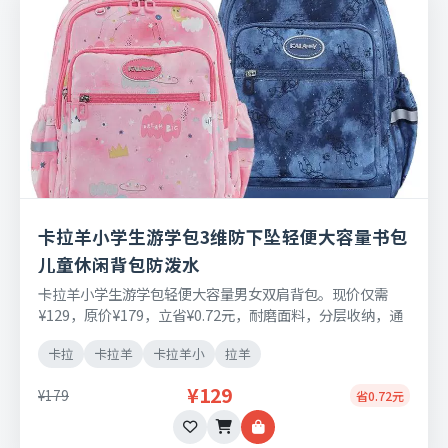
卡拉羊小学生游学包3维防下坠轻便大容量书包
儿童休闲背包防泼水
卡拉羊小学生游学包轻便大容量男女双肩背包。现价仅需
¥129，原价¥179，立省¥0.72元，耐磨面料，分层收纳，通
勤出行两用，支持七天无理由退换。
卡拉
卡拉羊
卡拉羊小
拉羊
¥129
¥179
省0.72元