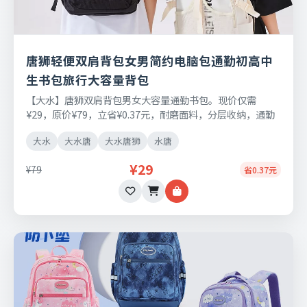
唐狮轻便双肩背包女男简约电脑包通勤初高中
生书包旅行大容量背包
【大水】唐狮双肩背包男女大容量通勤书包。现价仅需
¥29，原价¥79，立省¥0.37元，耐磨面料，分层收纳，通勤
出行两用，支持七天无理由退换。
大水
大水唐
大水唐狮
水唐
¥29
¥79
省0.37元