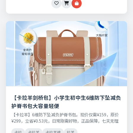
【卡拉羊剑桥包】小学生初中生6维防下坠减负
护脊书包大容量轻便
【卡拉羊】6维防下坠减负护脊书包。现价仅需¥159，原价
¥299，立省¥0.53元，日常刚需好物，正品保障，七天无理
由退换货。
卡拉
卡拉羊
卡拉羊维
拉羊