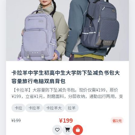
卡拉羊中学生初高中生大学防下坠减负书包大
容量旅行电脑双肩背包
【卡拉羊】大容量防下坠减负书包。现价仅需¥199，原价
¥199，立省¥1元，耐磨面料，分层收纳，通勤出行两用，支
持七天无理由退换。
卡拉
卡拉羊
卡拉羊大
拉羊
¥199
¥199
省1元