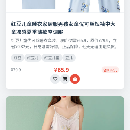
红豆儿童睡衣家居服男孩女童优可丝短袖中大
童凉感夏季薄款空调服
红豆儿童优可丝睡衣套装。现价仅需¥65.9，原价¥79.9，立
省¥0.82元，日常刚需好物，正品保障，七天无理由退换货。
红豆
红豆儿
红豆儿童
豆儿
¥65.9
¥79.9
省0.82元