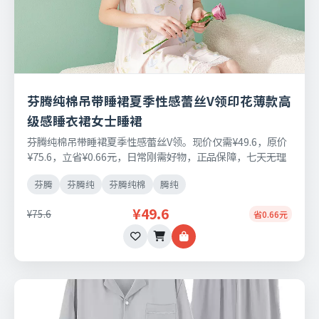
芬腾纯棉吊带睡裙夏季性感蕾丝V领印花薄款高
级感睡衣裙女士睡裙
芬腾纯棉吊带睡裙夏季性感蕾丝V领。现价仅需¥49.6，原价
¥75.6，立省¥0.66元，日常刚需好物，正品保障，七天无理
由退换货。
芬腾
芬腾纯
芬腾纯棉
腾纯
¥49.6
¥75.6
省0.66元