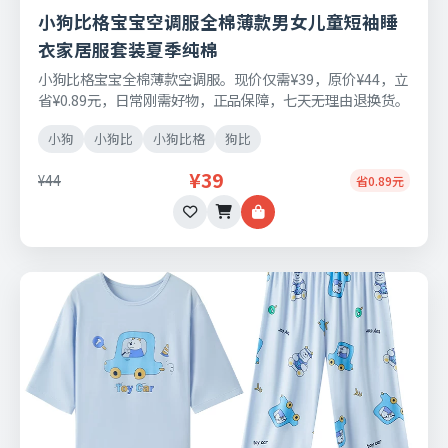
小狗比格宝宝空调服全棉薄款男女儿童短袖睡
衣家居服套装夏季纯棉
小狗比格宝宝全棉薄款空调服。现价仅需¥39，原价¥44，立
省¥0.89元，日常刚需好物，正品保障，七天无理由退换货。
小狗
小狗比
小狗比格
狗比
¥39
¥44
省0.89元