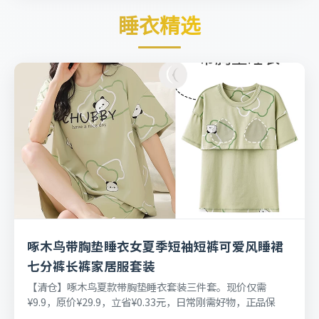
睡衣精选
啄木鸟带胸垫睡衣女夏季短袖短裤可爱风睡裙
七分裤长裤家居服套装
【清仓】啄木鸟夏款带胸垫睡衣套装三件套。现价仅需
¥9.9，原价¥29.9，立省¥0.33元，日常刚需好物，正品保
障，七天无理由退换货。