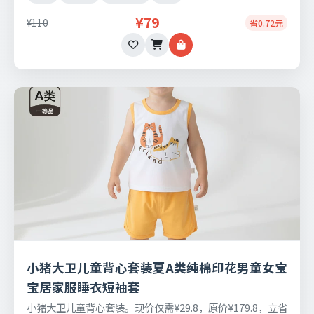
¥79
¥110
省0.72元
小猪大卫儿童背心套装夏A类纯棉印花男童女宝
宝居家服睡衣短袖套
小猪大卫儿童背心套装。现价仅需¥29.8，原价¥179.8，立省