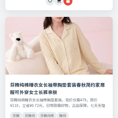
芬腾纯棉睡衣女长袖带胸垫套装春秋简约家居
服可外穿女士长裤亲肤
芬腾纯棉睡衣女长袖带胸垫套装。现价仅需¥79，原价
¥110，立省¥0.72元，日常刚需好物，正品保障，七天无理
由退换货。
芬腾
芬腾纯
芬腾纯棉
腾纯