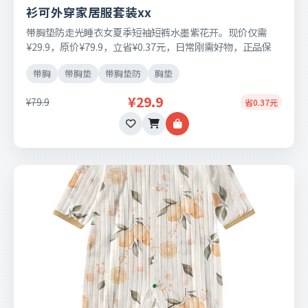
衫可外穿家居服套装xx
带胸垫防走光睡衣女夏季短袖短裤水墨紫花开。现价仅需
¥29.9，原价¥79.9，立省¥0.37元，日常刚需好物，正品保
障，七天无理由退换货。
带胸
带胸垫
带胸垫防
胸垫
¥29.9
¥79.9
省0.37元