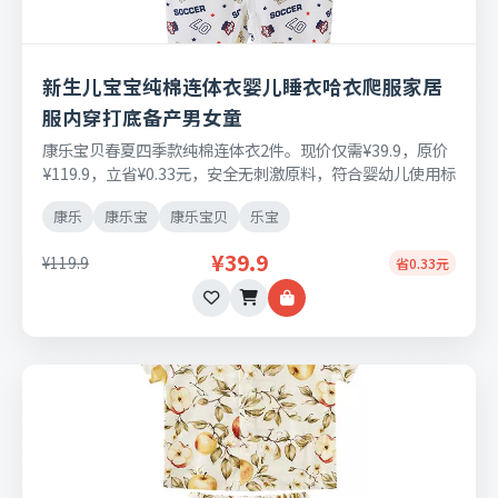
新生儿宝宝纯棉连体衣婴儿睡衣哈衣爬服家居
服内穿打底备产男女童
康乐宝贝春夏四季款纯棉连体衣2件。现价仅需¥39.9，原价
¥119.9，立省¥0.33元，安全无刺激原料，符合婴幼儿使用标
准，尺码不合适可免费退换。
康乐
康乐宝
康乐宝贝
乐宝
¥39.9
¥119.9
省0.33元