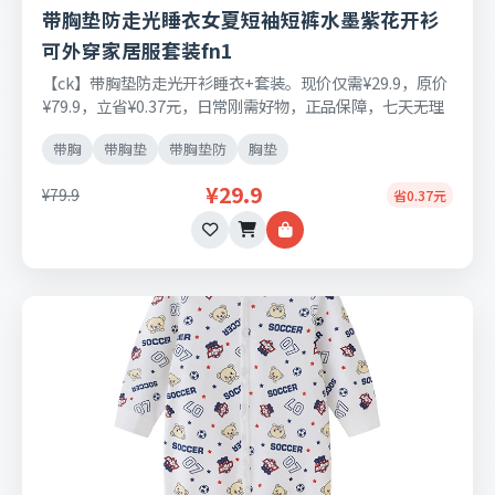
带胸垫防走光睡衣女夏短袖短裤水墨紫花开衫
可外穿家居服套装fn1
【ck】带胸垫防走光开衫睡衣+套装。现价仅需¥29.9，原价
¥79.9，立省¥0.37元，日常刚需好物，正品保障，七天无理
由退换货。
带胸
带胸垫
带胸垫防
胸垫
¥29.9
¥79.9
省0.37元