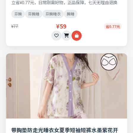
立省¥0.77元，日常刚需好物，正品保障，七天无理由退换
货。
芬腾
芬腾睡
芬腾睡衣
腾睡
¥59
¥77
省0.77元
带胸垫防走光睡衣女夏季短袖短裤水墨紫花开