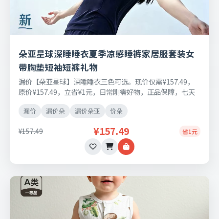
朵亚星球深睡睡衣夏季凉感睡裤家居服套装女
带胸垫短袖短裤礼物
漏价【朵亚星球】深睡睡衣三色可选。现价仅需¥157.49，
原价¥157.49，立省¥1元，日常刚需好物，正品保障，七天
无理由退换货。
漏价
漏价朵
漏价朵亚
价朵
¥157.49
¥157.49
省1元