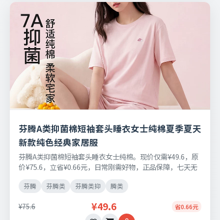
芬腾A类抑菌棉短袖套头睡衣女士纯棉夏季夏天
新款纯色经典家居服
芬腾A类抑菌棉短袖套头睡衣女士纯棉。现价仅需¥49.6，原
价¥75.6，立省¥0.66元，日常刚需好物，正品保障，七天无
理由退换货。
芬腾
芬腾类
芬腾类抑
腾类
¥49.6
¥75.6
省0.66元