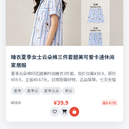
睡衣夏季女士云朵棉三件套甜美可爱卡通休闲
家居服
夏季云朵棉印花甜美时尚睡衣3件套。现价仅需¥39.9，原价
¥59.9，立省¥0.67元，日常刚需好物，正品保障，七天无理
由退换货。
夏季
夏季云
夏季云朵
季云
¥39.9
¥59.9
省0.67元