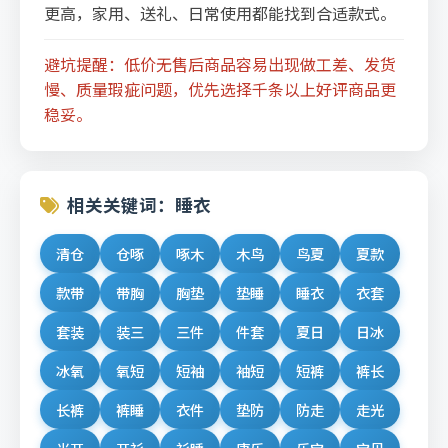
更高，家用、送礼、日常使用都能找到合适款式。
避坑提醒：低价无售后商品容易出现做工差、发货
慢、质量瑕疵问题，优先选择千条以上好评商品更
稳妥。
相关关键词：睡衣
清仓
仓啄
啄木
木鸟
鸟夏
夏款
款带
带胸
胸垫
垫睡
睡衣
衣套
套装
装三
三件
件套
夏日
日冰
冰氧
氧短
短袖
袖短
短裤
裤长
长裤
裤睡
衣件
垫防
防走
走光