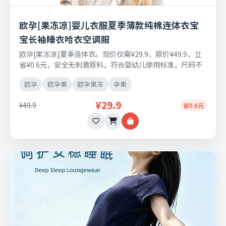
欧孕[果冻凉]婴儿衣服夏季薄款纯棉连体衣宝
宝长袖睡衣哈衣空调服
欧孕[果冻凉]夏季连体衣。现价仅需¥29.9，原价¥49.9，立
省¥0.6元，安全无刺激原料，符合婴幼儿使用标准，尺码不
合适可免费退换。
欧孕
欧孕果
欧孕果冻
孕果
¥29.9
¥49.9
省0.6元