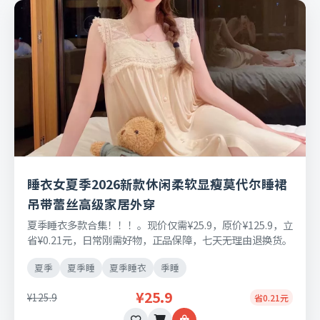
睡衣女夏季2026新款休闲柔软显瘦莫代尔睡裙
吊带蕾丝高级家居外穿
夏季睡衣多款合集！！！。现价仅需¥25.9，原价¥125.9，立
省¥0.21元，日常刚需好物，正品保障，七天无理由退换货。
夏季
夏季睡
夏季睡衣
季睡
¥25.9
¥125.9
省0.21元