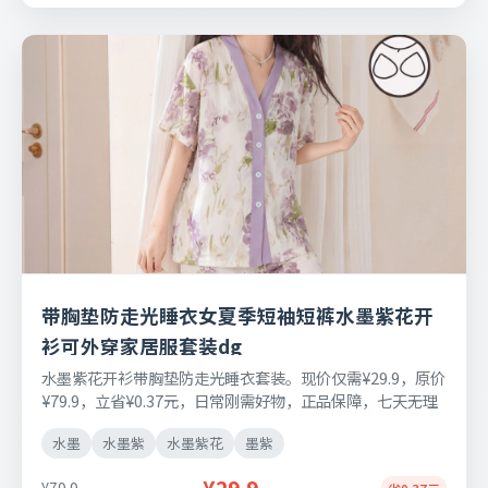
带胸垫防走光睡衣女夏季短袖短裤水墨紫花开
衫可外穿家居服套装dg
水墨紫花开衫带胸垫防走光睡衣套装。现价仅需¥29.9，原价
¥79.9，立省¥0.37元，日常刚需好物，正品保障，七天无理
由退换货。
水墨
水墨紫
水墨紫花
墨紫
¥79.9