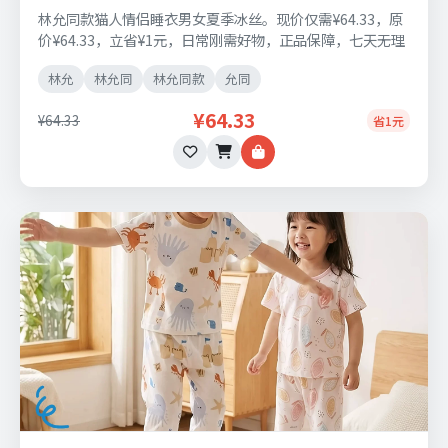
林允同款猫人情侣睡衣男女夏季冰丝。现价仅需¥64.33，原
价¥64.33，立省¥1元，日常刚需好物，正品保障，七天无理
由退换货。
林允
林允同
林允同款
允同
¥64.33
¥64.33
省1元