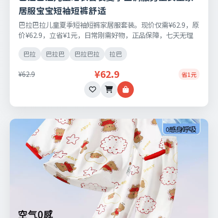
居服宝宝短袖短裤舒适
巴拉巴拉儿童夏季短袖短裤家居服套装。现价仅需¥62.9，原
价¥62.9，立省¥1元，日常刚需好物，正品保障，七天无理
由退换货。
巴拉
巴拉巴
巴拉巴拉
拉巴
¥62.9
¥62.9
省1元