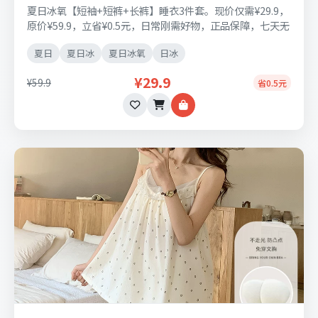
夏日冰氧【短袖+短裤+长裤】睡衣3件套。现价仅需¥29.9，
原价¥59.9，立省¥0.5元，日常刚需好物，正品保障，七天无
理由退换货。
夏日
夏日冰
夏日冰氧
日冰
¥29.9
¥59.9
省0.5元