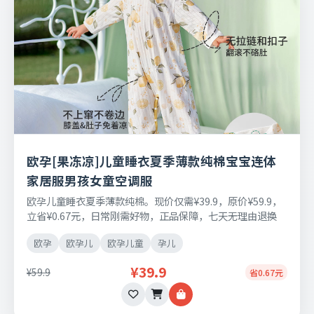
欧孕[果冻凉]儿童睡衣夏季薄款纯棉宝宝连体
家居服男孩女童空调服
欧孕儿童睡衣夏季薄款纯棉。现价仅需¥39.9，原价¥59.9，
立省¥0.67元，日常刚需好物，正品保障，七天无理由退换
货。
欧孕
欧孕儿
欧孕儿童
孕儿
¥39.9
¥59.9
省0.67元