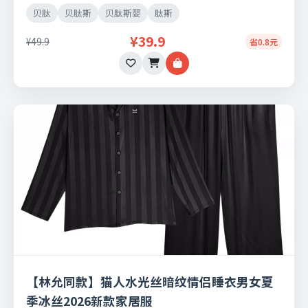
适可免费退换。
贝肽
贝肽斯
贝肽斯婴
肽斯
¥39.9
¥49.9
省0.8元
【林允同款】猫人水光丝暗纹情侣睡衣男女夏
季冰丝2026新款家居服