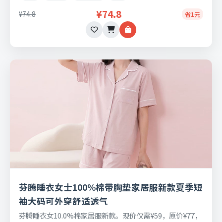
¥74.8
¥74.8
省1元
芬腾睡衣女士100%棉带胸垫家居服新款夏季短
袖大码可外穿舒适透气
芬腾睡衣女10.0%棉家居服新款。现价仅需¥59，原价¥77，