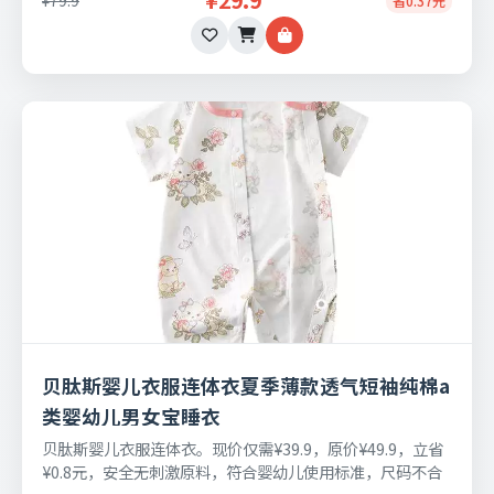
¥29.9
省0.37元
贝肽斯婴儿衣服连体衣夏季薄款透气短袖纯棉a
类婴幼儿男女宝睡衣
贝肽斯婴儿衣服连体衣。现价仅需¥39.9，原价¥49.9，立省
¥0.8元，安全无刺激原料，符合婴幼儿使用标准，尺码不合