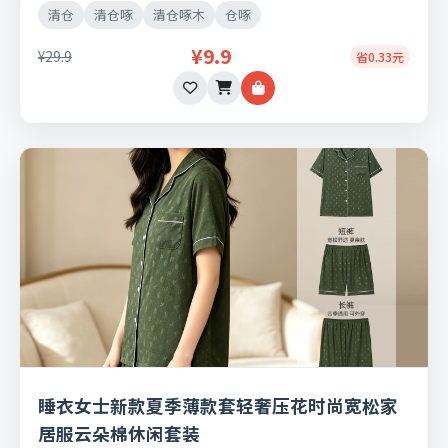
清仓
清仓啄
清仓啄木
仓啄
¥9.9
¥29.9
省0.33元
睡衣女士新款夏季薄款套轻奢压花时尚宽松家
居服云朵棉休闲套装