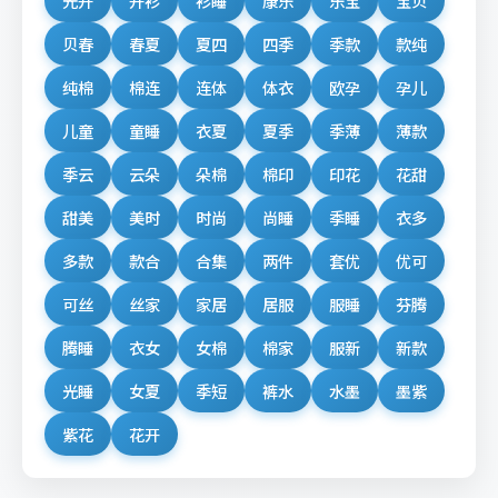
光开
开衫
衫睡
康乐
乐宝
宝贝
贝春
春夏
夏四
四季
季款
款纯
纯棉
棉连
连体
体衣
欧孕
孕儿
儿童
童睡
衣夏
夏季
季薄
薄款
季云
云朵
朵棉
棉印
印花
花甜
甜美
美时
时尚
尚睡
季睡
衣多
多款
款合
合集
两件
套优
优可
可丝
丝家
家居
居服
服睡
芬腾
腾睡
衣女
女棉
棉家
服新
新款
光睡
女夏
季短
裤水
水墨
墨紫
紫花
花开