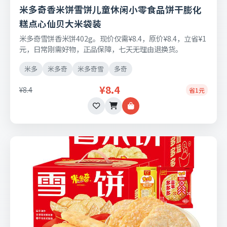
米多奇香米饼雪饼儿童休闲小零食品饼干膨化
糕点心仙贝大米袋装
米多奇雪饼香米饼402g。现价仅需¥8.4，原价¥8.4，立省¥1
元，日常刚需好物，正品保障，七天无理由退换货。
米多
米多奇
米多奇雪
多奇
¥8.4
¥8.4
省1元