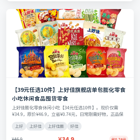
【39元任选10件】上好佳旗舰店单包膨化零食
小吃休闲食品囤货零食
上好佳膨化零食休闲小吃【34元任选10件】。现价仅需
¥34.9，原价¥46.9，立省¥0.74元，日常刚需好物，正品保
障，七天无理由退换货。
上好
上好佳
上好佳膨
好佳
¥34.9
¥46.9
省0.74元