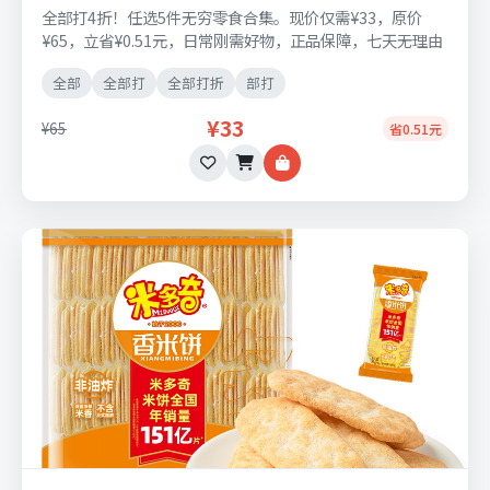
全部打4折！任选5件无穷零食合集。现价仅需¥33，原价
¥65，立省¥0.51元，日常刚需好物，正品保障，七天无理由
退换货。
全部
全部打
全部打折
部打
¥33
¥65
省0.51元