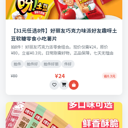
【31元任选8件】好丽友巧克力味派好友趣呀土
豆软糖零食小吃薯片
拍8件！好丽友巧克力派零食组合。现价仅需¥24，原价
¥80，立省¥0.3元，日常刚需好物，正品保障，七天无理由
退换货。
拍件
拍件好
拍件好丽
件好
¥24
¥80
省0.3元