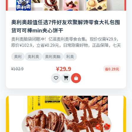
奥利奥超值任选7件好友欢聚解馋零食大礼包囤
货可可棒min夹心饼干
奥利奥脑袋闭眼冲！亿滋奥利奥零食合集。现价仅需¥29.9，
原价¥102.9，立省¥0.29元，日常刚需好物，正品保障，七天
无理由退换货。
奥利
奥利奥
奥利奥脑
利奥
¥29.9
¥102.9
省0.29元