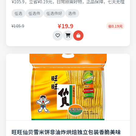
¥105.9，立省¥0.19元，日常刚需好物，正品保障，七天无理
由退换货。
任选
任选件
任选件好
选件
¥19.9
¥105.9
省0.19元
旺旺仙贝雪米饼非油炸烘焙独立包装香脆美味