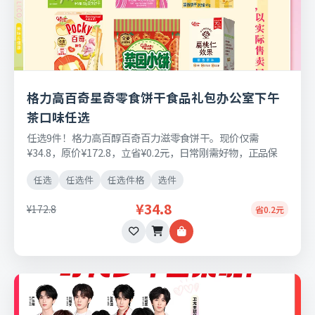
格力高百奇星奇零食饼干食品礼包办公室下午
茶口味任选
任选9件！格力高百醇百奇百力滋零食饼干。现价仅需
¥34.8，原价¥172.8，立省¥0.2元，日常刚需好物，正品保
障，七天无理由退换货。
任选
任选件
任选件格
选件
¥34.8
¥172.8
省0.2元