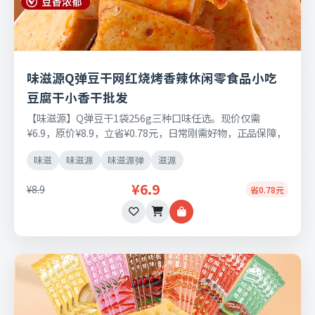
味滋源Q弹豆干网红烧烤香辣休闲零食品小吃
豆腐干小香干批发
【味滋源】Q弹豆干1袋256g三种口味任选。现价仅需
¥6.9，原价¥8.9，立省¥0.78元，日常刚需好物，正品保障，
七天无理由退换货。
味滋
味滋源
味滋源弹
滋源
¥6.9
¥8.9
省0.78元