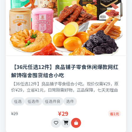
【36元任选12件】良品铺子零食休闲爆款网红
解馋宿舍囤货组合小吃
【36任选12件】良品铺子零食组合小吃。现价仅需¥29，原
价¥29，立省¥1元，日常刚需好物，正品保障，七天无理由
退换货。
任选
任选件
任选件良
选件
¥29
¥29
省1元