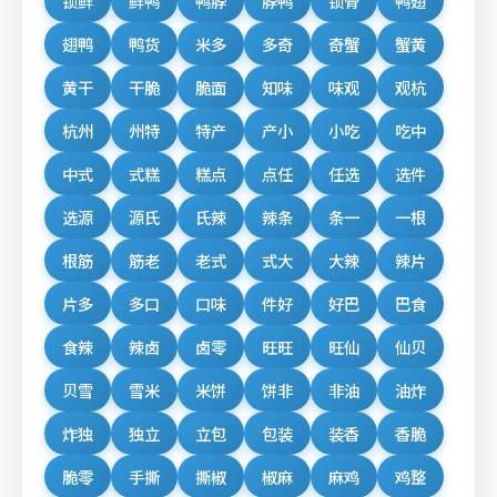
锁鲜
鲜鸭
鸭脖
脖鸭
锁骨
鸭翅
翅鸭
鸭货
米多
多奇
奇蟹
蟹黄
黄干
干脆
脆面
知味
味观
观杭
杭州
州特
特产
产小
小吃
吃中
中式
式糕
糕点
点任
任选
选件
选源
源氏
氏辣
辣条
条一
一根
根筋
筋老
老式
式大
大辣
辣片
片多
多口
口味
件好
好巴
巴食
食辣
辣卤
卤零
旺旺
旺仙
仙贝
贝雪
雪米
米饼
饼非
非油
油炸
炸独
独立
立包
包装
装香
香脆
脆零
手撕
撕椒
椒麻
麻鸡
鸡整