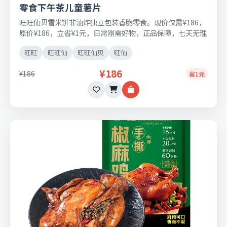
零食下午茶儿童薯片
旺旺仙贝雪米饼非油炸独立包装香脆零食。现价仅需¥186，
原价¥186，立省¥1元，日常刚需好物，正品保障，七天无理
由退换货。
旺旺
旺旺仙
旺旺仙贝
旺仙
¥186
¥186
省1元