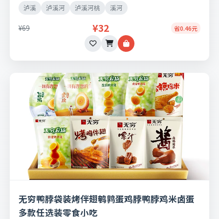
泸溪
泸溪河
泸溪河桃
溪河
¥32
¥69
省0.46元
无穷鸭脖袋装烤伴翅鹌鹑蛋鸡脖鸭脖鸡米卤蛋
多款任选装零食小吃