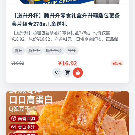
【送升升杯】脆升升零食礼盒升升萌趣包薯条
薯片组合278g儿童送礼
【脆升升】萌趣包薯条薯片零食礼盒278g。现价仅需
¥16.92，原价¥16.92，立省¥1元，日常刚需好物，正品保
障，七天无理由退换货。
脆升
脆升升
脆升升萌
升升
¥16.92
¥16.92
省1元