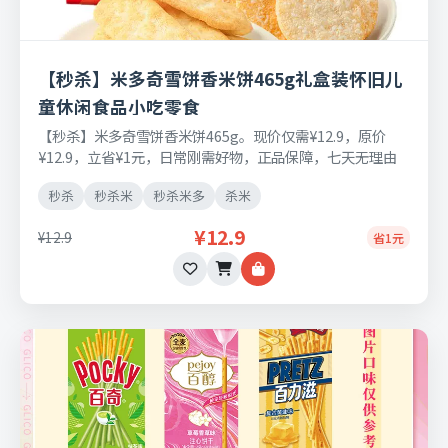
【秒杀】米多奇雪饼香米饼465g礼盒装怀旧儿
童休闲食品小吃零食
【秒杀】米多奇雪饼香米饼465g。现价仅需¥12.9，原价
¥12.9，立省¥1元，日常刚需好物，正品保障，七天无理由
退换货。
秒杀
秒杀米
秒杀米多
杀米
¥12.9
¥12.9
省1元