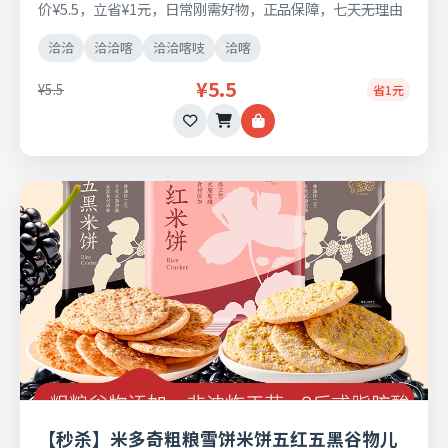
价¥5.5，立省¥1元，日常刚需好物，正品保障，七天无理由
退换货。
洽洽
洽洽喀
洽洽喀吱
洽喀
¥5.5
¥5.5
省1元
【秒杀】米多奇粗粮雪饼米饼五红五黑谷物儿