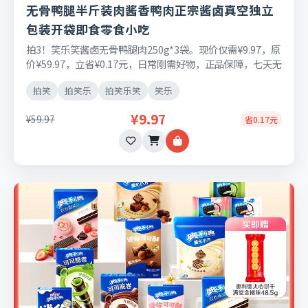
无骨鸭腿半斤装肉酱香鸭肉正宗酱卤真空独立
包装开袋即食零食小吃
拍3！笑乐笑酱卤无骨鸭腿肉250g*3袋。现价仅需¥9.97，原
价¥59.97，立省¥0.17元，日常刚需好物，正品保障，七天无
理由退换货。
拍笑
拍笑乐
拍笑乐笑
笑乐
¥9.97
¥59.97
省0.17元