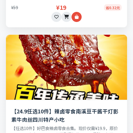
¥19
¥59
省0.32元
【24.9任选10件】辣卤零食南溪豆干酱干灯影
素牛肉丝四川特产小吃
【任选10件】好巴食辣卤零食合集。现价仅需¥19.9，原价