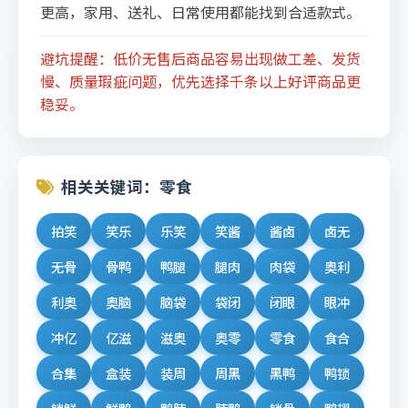
更高，家用、送礼、日常使用都能找到合适款式。
避坑提醒：低价无售后商品容易出现做工差、发货
慢、质量瑕疵问题，优先选择千条以上好评商品更
稳妥。
相关关键词：零食
拍笑
笑乐
乐笑
笑酱
酱卤
卤无
无骨
骨鸭
鸭腿
腿肉
肉袋
奥利
利奥
奥脑
脑袋
袋闭
闭眼
眼冲
冲亿
亿滋
滋奥
奥零
零食
食合
合集
盒装
装周
周黑
黑鸭
鸭锁