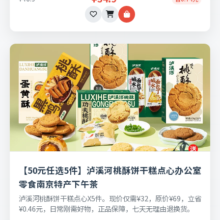
【50元任选5件】泸溪河桃酥饼干糕点心办公室
零食南京特产下午茶
泸溪河桃酥饼干糕点心X5件。现价仅需¥32，原价¥69，立省
¥0.46元，日常刚需好物，正品保障，七天无理由退换货。