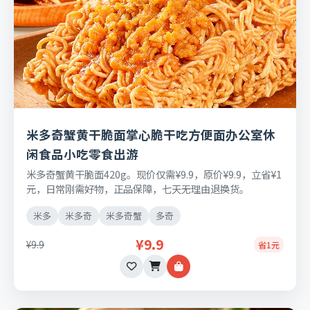
米多奇蟹黄干脆面掌心脆干吃方便面办公室休
闲食品小吃零食出游
米多奇蟹黄干脆面420g。现价仅需¥9.9，原价¥9.9，立省¥1
元，日常刚需好物，正品保障，七天无理由退换货。
米多
米多奇
米多奇蟹
多奇
¥9.9
¥9.9
省1元