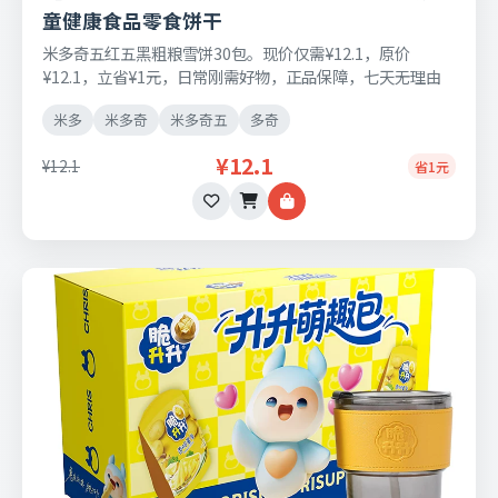
童健康食品零食饼干
米多奇五红五黑粗粮雪饼30包。现价仅需¥12.1，原价
¥12.1，立省¥1元，日常刚需好物，正品保障，七天无理由
退换货。
米多
米多奇
米多奇五
多奇
¥12.1
¥12.1
省1元