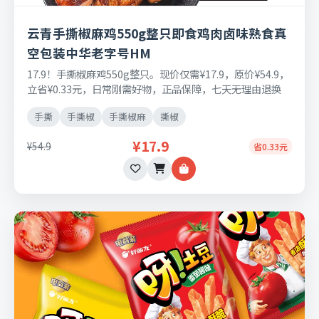
云青手撕椒麻鸡550g整只即食鸡肉卤味熟食真
空包装中华老字号HM
17.9！手撕椒麻鸡550g整只。现价仅需¥17.9，原价¥54.9，
立省¥0.33元，日常刚需好物，正品保障，七天无理由退换
货。
手撕
手撕椒
手撕椒麻
撕椒
¥17.9
¥54.9
省0.33元