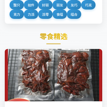
整只
拍件
好丽
丽友
友巧
巧克
克力
力派
派零
食组
组合
零食精选