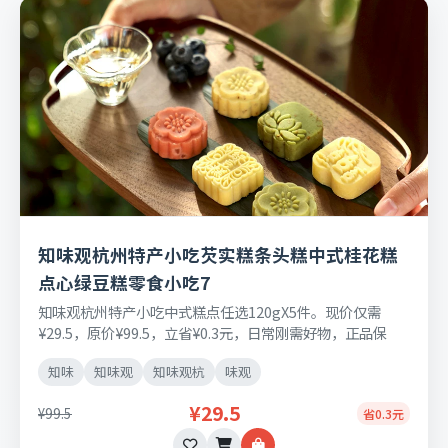
知味观杭州特产小吃芡实糕条头糕中式桂花糕
点心绿豆糕零食小吃7
知味观杭州特产小吃中式糕点任选120gX5件。现价仅需
¥29.5，原价¥99.5，立省¥0.3元，日常刚需好物，正品保
障，七天无理由退换货。
知味
知味观
知味观杭
味观
¥29.5
¥99.5
省0.3元