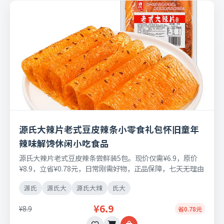
源氏大辣片老式豆皮辣条小零食礼包怀旧童年
辣味解馋休闲小吃食品
源氏大辣片老式豆皮辣条尝鲜装5包。现价仅需¥6.9，原价
¥8.9，立省¥0.78元，日常刚需好物，正品保障，七天无理由
退换货。
源氏
源氏大
源氏大辣
氏大
¥6.9
¥8.9
省0.78元