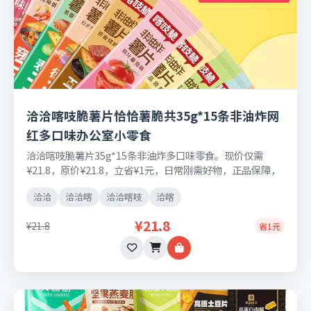
洽洽喀吱脆薯片恰恰薯脆共35g*15条非油炸网
红多口味办公室小零食
洽洽喀吱脆薯片35g*15条非油炸多口味零食。现价仅需
¥21.8，原价¥21.8，立省¥1元，日常刚需好物，正品保障，
七天无理由退换货。
洽洽
洽洽喀
洽洽喀吱
洽喀
¥21.8
¥21.8
省1元