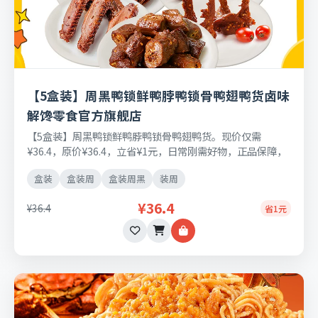
【5盒装】周黑鸭锁鲜鸭脖鸭锁骨鸭翅鸭货卤味
解馋零食官方旗舰店
【5盒装】周黑鸭锁鲜鸭脖鸭锁骨鸭翅鸭货。现价仅需
¥36.4，原价¥36.4，立省¥1元，日常刚需好物，正品保障，
七天无理由退换货。
盒装
盒装周
盒装周黑
装周
¥36.4
¥36.4
省1元