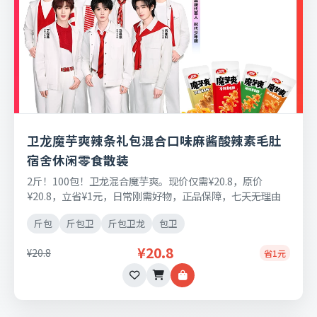
卫龙魔芋爽辣条礼包混合口味麻酱酸辣素毛肚
宿舍休闲零食散装
2斤！100包！卫龙混合魔芋爽。现价仅需¥20.8，原价
¥20.8，立省¥1元，日常刚需好物，正品保障，七天无理由
退换货。
斤包
斤包卫
斤包卫龙
包卫
¥20.8
¥20.8
省1元