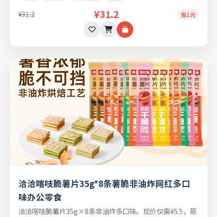
¥31.2
¥31.2
省1元
洽洽喀吱脆薯片35g*8条薯脆非油炸网红多口
味办公零食
洽洽喀吱脆薯片35g×8条非油炸多口味。现价仅需¥5.5，原