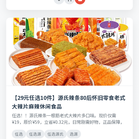
【29元任选10件】源氏辣条80后怀旧零食老式
大辣片麻辣休闲食品
任选！！源氏辣条一根筋老式大辣片多口味。现价仅需
¥19，原价¥59，立省¥0.32元，日常刚需好物，正品保障，
七天无理由退换货。
任选
任选源
任选源氏
选源