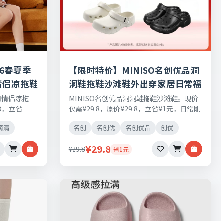
6春夏季
【限时特价】MINISO名创优品洞
情侣凉拖鞋
洞鞋拖鞋沙滩鞋外出穿家居日常福
袋
内情侣凉拖
MINISO名创优品洞洞鞋拖鞋沙滩鞋。现价
.8，立省
仅需¥29.8，原价¥29.8，立省¥1元，日常刚
品保障，七天
需好物，正品保障，七天无理由退换货。
滴清
名创
名创优
名创优品
创优
¥29.8
¥29.8
省1元