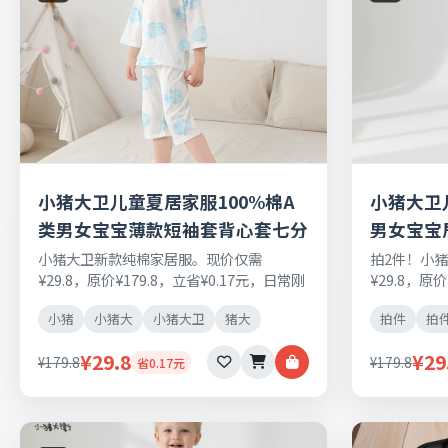
小猪大卫儿童夏居家服100%棉A
小猪大卫
类男女宝宝薄款短袖套背心套七分
男女宝宝
套
小猪大卫新款纯棉家居服。现价仅需
拍2件！小
¥29.8，原价¥179.8，立省¥0.17元，日常刚
¥29.8，原
需好物，正品保障，七天无理由退换货。
需好物，正
小猪
小猪大
小猪大卫
猪大
拍件
拍
¥29.8
¥29
¥179.8
¥179.8
省0.17元