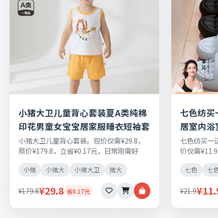
小猪大卫儿童背心套装夏A类纯棉
七色纺买
印花男童女宝宝居家服睡衣短袖套
居室内浴
小猪大卫儿童背心套装。现价仅需¥29.8，
七色纺买一
原价¥179.8，立省¥0.17元，日常刚需好
价仅需¥11.
物，正品保障，七天无理由退换货。
日常刚需好
小猪
小猪大
小猪大卫
猪大
七色
七
货。
¥29.8
¥11.
¥179.8
¥21.9
省0.17元