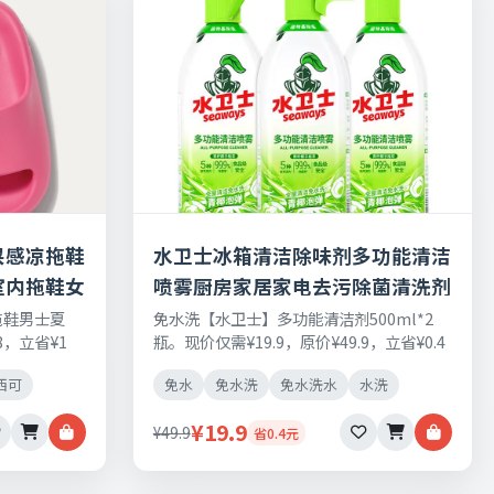
屎感凉拖鞋
水卫士冰箱清洁除味剂多功能清洁
室内拖鞋女
喷雾厨房家居家电去污除菌清洗剂
拖鞋男士夏
免水洗【水卫士】多功能清洁剂500ml*2
8，立省¥1
瓶。现价仅需¥19.9，原价¥49.9，立省¥0.4
，七天无理由
元，日常刚需好物，正品保障，七天无理由
西可
免水
免水洗
免水洗水
水洗
退换货。
¥19.9
¥49.9
省0.4元