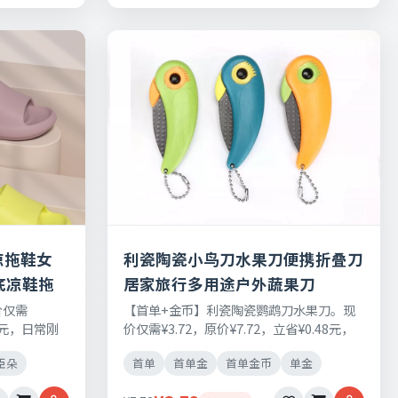
凉拖鞋女
利瓷陶瓷小鸟刀水果刀便携折叠刀
软底凉鞋拖
居家旅行多用途户外蔬果刀
价仅需
【首单+金币】利瓷陶瓷鹦鹉刀水果刀。现
22元，日常刚
价仅需¥3.72，原价¥7.72，立省¥0.48元，
由退换货。
日常刚需好物，正品保障，七天无理由退换
臣朵
首单
首单金
首单金币
单金
货。