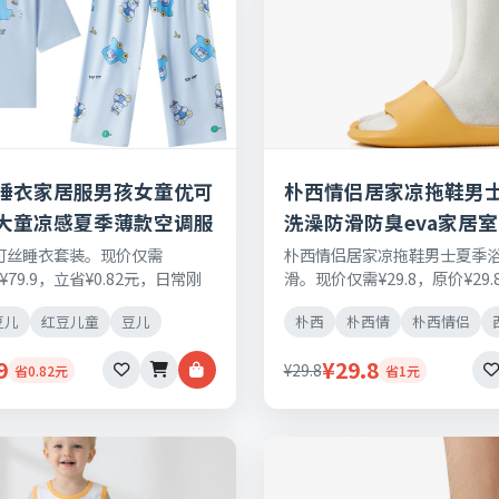
睡衣家居服男孩女童优可
朴西情侣居家凉拖鞋男
大童凉感夏季薄款空调服
洗澡防滑防臭eva家居
可丝睡衣套装。现价仅需
朴西情侣居家凉拖鞋男士夏季
价¥79.9，立省¥0.82元，日常刚
滑。现价仅需¥29.8，原价¥29.
品保障，七天无理由退换货。
元，日常刚需好物，正品保障
豆儿
红豆儿童
豆儿
朴西
朴西情
朴西情侣
退换货。
9
¥29.8
¥29.8
省0.82元
省1元