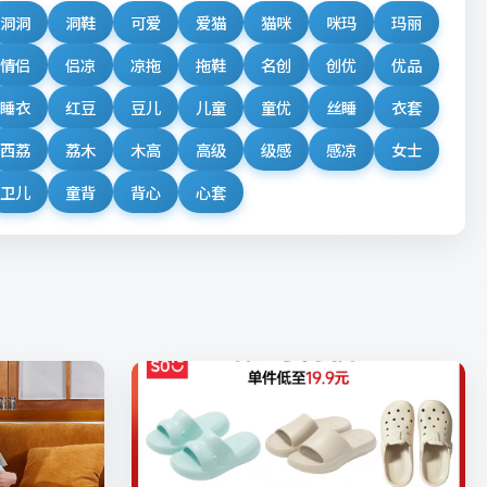
洞洞
洞鞋
可爱
爱猫
猫咪
咪玛
玛丽
情侣
侣凉
凉拖
拖鞋
名创
创优
优品
睡衣
红豆
豆儿
儿童
童优
丝睡
衣套
西荔
荔木
木高
高级
级感
感凉
女士
卫儿
童背
背心
心套