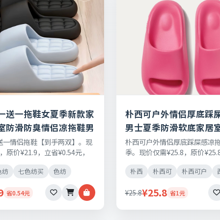
一送一拖鞋女夏季新款家
朴西可户外情侣厚底踩
室防滑防臭情侣凉拖鞋男
男士夏季防滑软底家居
送一情侣拖鞋【到手两双】。现
朴西可户外情侣厚底踩屎感凉
9，原价¥21.9，立省¥0.54元，
季。现价仅需¥25.8，原价¥25.
物，正品保障，七天无理由退换
元，日常刚需好物，正品保障
色纺
七色纺买
色纺
朴西
朴西可
朴西可户
退换货。
9
¥25.8
¥25.8
省0.54元
省1元