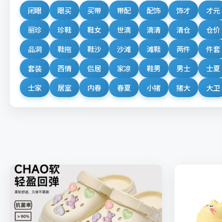
闭眼
眼买
买带
带配
配饰
饰才
才元
丽珍
珍鞋
鞋女
世滴
滴清
清仓
仓价
品洞
鞋拖
鞋沙
沙滩
滩鞋
两件
件套
套装
西情
侣居
家凉
鞋男
男士
士夏
士家
居室
内春
春夏
小猪
猪大
大卫