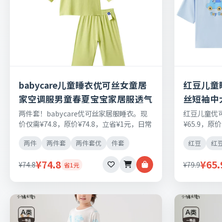
babycare儿童睡衣优可丝女童居
红豆儿童
家空调服男童春夏宝宝家居服透气
丝短袖中
两件套！babycare优可丝家居服睡衣。现
红豆儿童优
价仅需¥74.8，原价¥74.8，立省¥1元，日常
¥65.9，原
刚需好物，正品保障，七天无理由退换货。
需好物，正
两件
两件套
两件套优
件套
红豆
红
¥74.8
¥65.
¥74.8
¥79.9
省1元