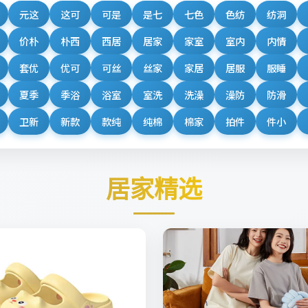
元这
这可
可是
是七
七色
色纺
纺洞
价朴
朴西
西居
居家
家室
室内
内情
套优
优可
可丝
丝家
家居
居服
服睡
夏季
季浴
浴室
室洗
洗澡
澡防
防滑
卫新
新款
款纯
纯棉
棉家
拍件
件小
居家精选