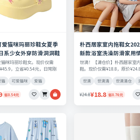
ku可爱猫咪玛丽珍鞋女夏季
朴西居家室内拖鞋女202
日系少女外穿防滑洞洞鞋
新款浴室洗澡防滑家用
男
u可爱猫咪玛丽珍鞋女。现价仅需
世滴！【清仓价】朴西居家室
价¥45.9，立省¥0.54元，日常刚
鞋。现价仅需¥18.8，原价¥24
品保障，七天无理由退换货。
¥0.76元，日常刚需好物，正
爱猫
可爱猫咪
爱猫
世滴
世滴清
世滴清仓
无理由退换货。
9
¥18.8
¥24.8
省0.54元
省0.76元