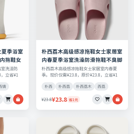
士夏季浴室
朴西荔木高级感凉拖鞋女士家居室
室内拖鞋女
内春夏季浴室洗澡防滑拖鞋不臭脚
浴室洗澡防
朴西荔木高级感凉拖鞋女士家居室内春夏
8，立省¥1
季。现价仅需¥23.8，原价¥23.8，立省¥1
，七天无理由
元，日常刚需好物，正品保障，七天无理由
西情
朴西
朴西荔
朴西荔木
西荔
退换货。
¥23.8
¥23.8
省1元