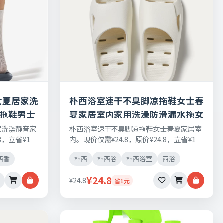
女夏居家洗
朴西浴室速干不臭脚凉拖鞋女士春
臭拖鞋男士
夏家居室内家用洗澡防滑漏水拖女
家洗澡静音家
朴西浴室速干不臭脚凉拖鞋女士春夏家居室
8，立省¥1
内。现价仅需¥24.8，原价¥24.8，立省¥1
，七天无理由
元，日常刚需好物，正品保障，七天无理由
西香
朴西
朴西浴
朴西浴室
西浴
退换货。
¥24.8
¥24.8
省1元