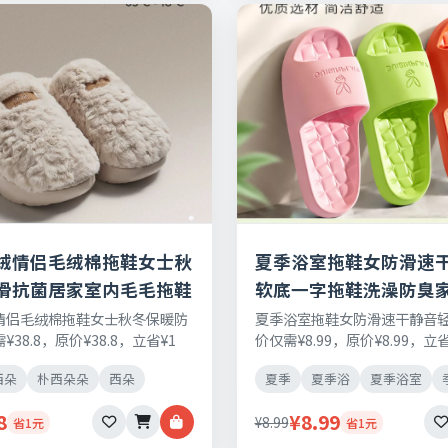
绒情侣毛绒棉拖鞋女士秋
夏季浴室拖鞋女防滑速
滑抗菌居家室内毛毛拖鞋
软底一字拖鞋洗澡防臭
情侣毛绒棉拖鞋女士秋冬保暖防
夏季浴室拖鞋女防滑速干静音
38.8，原价¥38.8，立省¥1
价仅需¥8.99，原价¥8.99，立
需好物，正品保障，七天无理由
刚需好物，正品保障，七天无
西朵
朴西朵朵
西朵
夏季
夏季浴
夏季浴室
8
¥8.99
¥8.99
省1元
省1元