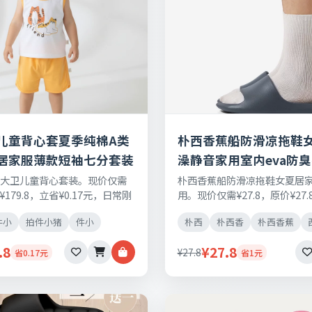
儿童背心套夏季纯棉A类
朴西香蕉船防滑凉拖鞋
居家服薄款短袖七分套装
澡静音家用室内eva防
猪大卫儿童背心套装。现价仅需
朴西香蕉船防滑凉拖鞋女夏居
价¥179.8，立省¥0.17元，日常刚
用。现价仅需¥27.8，原价¥27.
品保障，七天无理由退换货。
元，日常刚需好物，正品保障
件小
拍件小猪
件小
朴西
朴西香
朴西香蕉
退换货。
.8
¥27.8
¥27.8
省0.17元
省1元