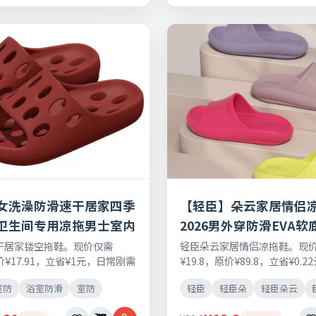
女洗澡防滑速干居家四季
【轻臣】朵云家居情侣
卫生间专用凉拖男士室内
2026男外穿防滑EVA
鞋
干居家镂空拖鞋。现价仅需
轻臣朵云家居情侣凉拖鞋。现
原价¥17.91，立省¥1元，日常刚需
¥19.8，原价¥89.8，立省¥0.
保障，七天无理由退换货。
需好物，正品保障，七天无理
室防
浴室防滑
室防
轻臣
轻臣朵
轻臣朵云