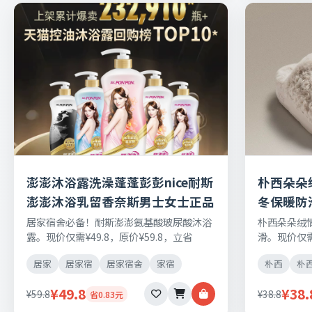
澎澎沐浴露洗澡蓬蓬彭彭nice耐斯
朴西朵朵
澎澎沐浴乳留香奈斯男士女士正品
冬保暖防
居家宿舍必备！耐斯澎澎氨基酸玻尿酸沐浴
朴西朵朵绒
露。现价仅需¥49.8，原价¥59.8，立省
滑。现价仅需¥
¥0.83元，日常刚需好物，正品保障，七天
元，日常刚
居家
居家宿
居家宿舍
家宿
朴西
朴
无理由退换货。
退换货。
¥49.8
¥38.
¥59.8
¥38.8
省0.83元