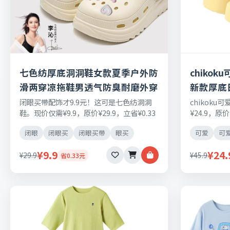
七色纺厚底洞洞鞋女款夏季户外防
chiko
滑两穿凉拖鞋男透气防臭耐磨外穿
新款厚底
闭眼买带配饰才9.9元！这可是七色纺洞洞
chikok
鞋。现价仅需¥9.9，原价¥29.9，立省¥0.33
¥24.9，原
元，日常刚需好物，正品保障，七天无理由
需好物，正
闭眼
闭眼买
闭眼买带
眼买
可爱
可
退换货。
¥9.9
¥24.
¥29.9
¥45.9
省0.33元