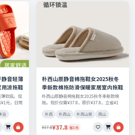
干静音轻薄
朴西山原静音棉拖鞋女2025秋冬
家用凉拖鞋
季新款棉拖防滑保暖家居室内拖鞋
男
轻薄软底。现
朴西山原静音棉拖鞋女2025秋冬季新款棉
省¥1元，日常
拖。现价仅需¥37.8，原价¥37.8，立省¥1
理由退换货。
元，日常刚需好物，正品保障，七天无理由
季浴
朴西
朴西山
朴西山原
西山
退换货。
¥37.8
¥37.8
省1元